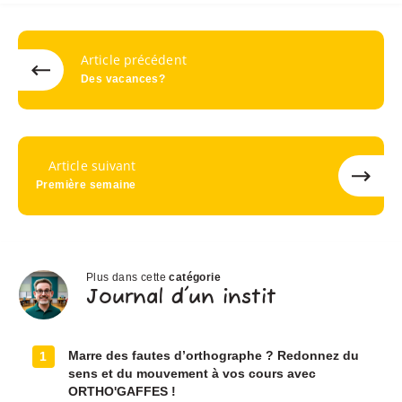
Article précédent
Des vacances?
Article suivant
Première semaine
Plus dans cette
catégorie
Journal
Journal d'un instit
d'un
instit
Marre des fautes d’orthographe ? Redonnez du
1
sens et du mouvement à vos cours avec
ORTHO'GAFFES !